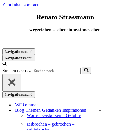
Zum Inhalt springen
Renato Strassmann
wegzeichen – lebensinne-sinnesleben
Navigationsmenü
Navigationsmenü
Suchen nach …
Navigationsmenü
Willkommen
Blog-Themen-Gedanken-Inspirationen
Worte – Gedanken – Gefühle
zerbrochen – gebrochen –
aufgebrochen