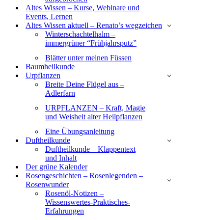
Altes Wissen – Kurse, Webinare und
Events, Lernen
Altes Wissen aktuell – Renato’s wegzeichen
Winterschachtelhalm –
immergrüner “Frühjahrsputz”
Blätter unter meinen Füssen
Baumheilkunde
Urpflanzen
Breite Deine Flügel aus –
Adlerfarn
URPFLANZEN – Kraft, Magie
und Weisheit alter Heilpflanzen
Eine Übungsanleitung
Duftheilkunde
Duftheilkunde – Klappentext
und Inhalt
Der grüne Kalender
Rosengeschichten – Rosenlegenden –
Rosenwunder
Rosenöl-Notizen –
Wissenswertes-Praktisches-
Erfahrungen